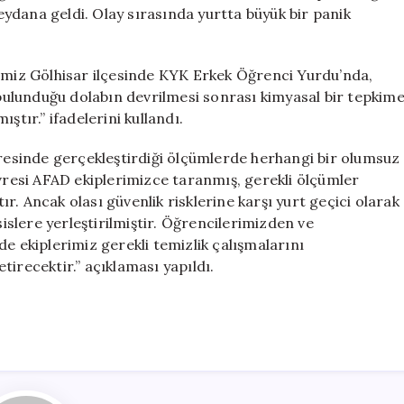
Bina
ydana geldi. Olay sırasında yurtta büyük bir panik
Tahliye
Edildi
için
“İlimiz Gölhisar ilçesinde KYK Erkek Öğrenci Yurdu’nda,
ulunduğu dolabın devrilmesi sonrası kimyasal bir tepkim
ştır.” ifadelerini kullandı.
vresinde gerçekleştirdiği ölçümlerde herhangi bir olumsuz
evresi AFAD ekiplerimizce taranmış, gerekli ölçümler
. Ancak olası güvenlik risklerine karşı yurt geçici olarak
sislere yerleştirilmiştir. Öğrencilerimizden ve
e ekiplerimiz gerekli temizlik çalışmalarını
irecektir.” açıklaması yapıldı.