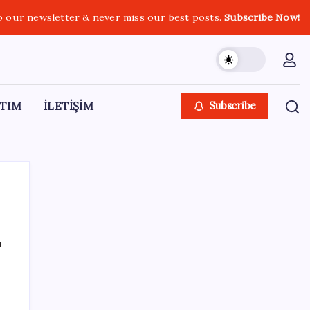
o our newsletter & never miss our best posts.
Subscribe Now!
TIM
İLETİŞİM
Subscribe
ı
SON YAZILAR
Artık çalışan primi tazminata yansıyacak