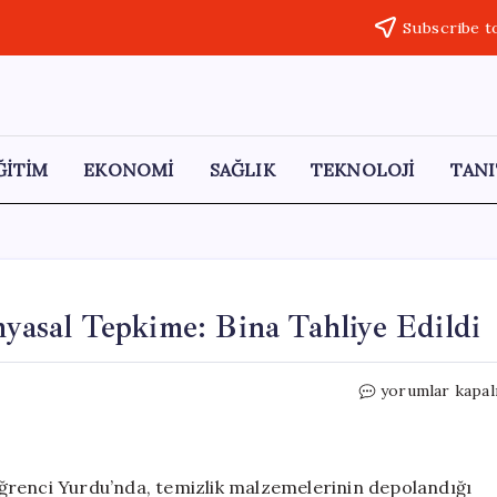
Subscribe t
ĞİTİM
EKONOMİ
SAĞLIK
TEKNOLOJİ
TANI
asal Tepkime: Bina Tahliye Edildi
Burdur’da
yorumlar kapal
KYK
Yurdu’nda
Kimyasal
Tepkime:
ğrenci Yurdu’nda, temizlik malzemelerinin depolandığı