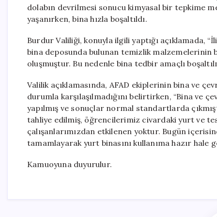
dolabın devrilmesi sonucu kimyasal bir tepkime me
yaşanırken, bina hızla boşaltıldı.
Burdur Valiliği, konuyla ilgili yaptığı açıklamada, 
bina deposunda bulunan temizlik malzemelerinin b
oluşmuştur. Bu nedenle bina tedbir amaçlı boşaltılmı
Valilik açıklamasında, AFAD ekiplerinin bina ve çe
durumla karşılaşılmadığını belirtirken, “Bina ve ç
yapılmış ve sonuçlar normal standartlarda çıkmıştır
tahliye edilmiş, öğrencilerimiz civardaki yurt ve te
çalışanlarımızdan etkilenen yoktur. Bugün içerisind
tamamlayarak yurt binasını kullanıma hazır hale get
Kamuoyuna duyurulur.