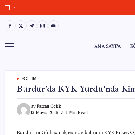
Skip
-
to
content
https://www.facebook.com/
https://twitter.com/
https://t.me/
https://www.instagram.com/
https://youtube.com/
ANA SAYFA
E
EĞITIM
Burdur’da KYK Yurdu’nda Kimy
By
Fatma Çelik
13 Mayıs 2026
1 Min Read
Burdur’un Gölhisar ilçesinde bulunan KYK Erkek Ö