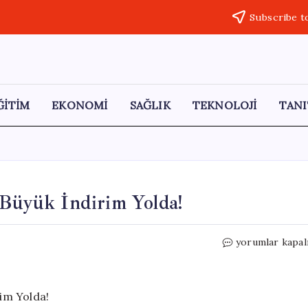
Subscribe t
ĞİTİM
EKONOMİ
SAĞLIK
TEKNOLOJİ
TANI
 Büyük İndirim Yolda!
Benzin
yorumlar kapal
ve
Motorin
Fiyatlarında
Büyük