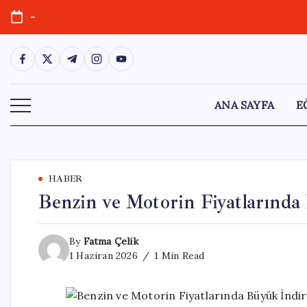
Skip
-
to
content
https://www.facebook.com/
https://twitter.com/
https://t.me/
https://www.instagram.com/
https://youtube.com/
ANA SAYFA
E
HABER
Benzin ve Motorin Fiyatlarında
By
Fatma Çelik
1 Haziran 2026
1 Min Read