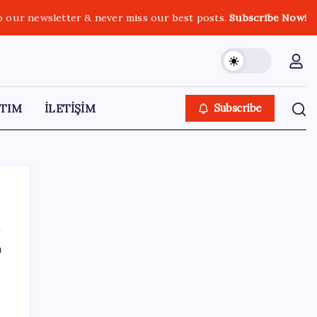
o our newsletter & never miss our best posts.
Subscribe Now!
TIM
İLETİŞİM
Subscribe
ı
SON YAZILAR
HPV’ye karşı geliştirilen sakız virüsü yüzde
93 azalttı