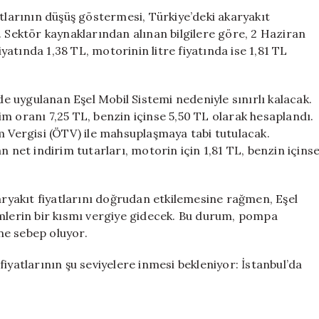
İndirim
atlarının düşüş göstermesi, Türkiye’deki akaryakıt
Yolda!
. Sektör kaynaklarından alınan bilgilere göre, 2 Haziran
için
iyatında 1,38 TL, motorinin litre fiyatında ise 1,81 TL
’de uygulanan Eşel Mobil Sistemi nedeniyle sınırlı kalacak.
m oranı 7,25 TL, benzin içinse 5,50 TL olarak hesaplandı.
m Vergisi (ÖTV) ile mahsuplaşmaya tabi tutulacak.
n net indirim tutarları, motorin için 1,81 TL, benzin içins
karyakıt fiyatlarını doğrudan etkilemesine rağmen, Eşel
imlerin bir kısmı vergiye gidecek. Bu durum, pompa
ne sebep oluyor.
iyatlarının şu seviyelere inmesi bekleniyor: İstanbul’da