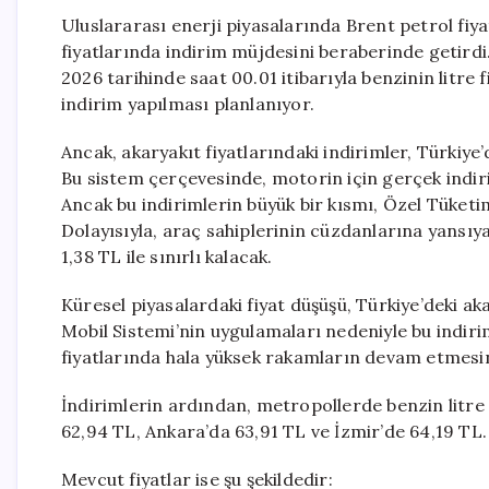
Uluslararası enerji piyasalarında Brent petrol fiy
fiyatlarında indirim müjdesini beraberinde getirdi
2026 tarihinde saat 00.01 itibarıyla benzinin litre f
indirim yapılması planlanıyor.
Ancak, akaryakıt fiyatlarındaki indirimler, Türkiye
Bu sistem çerçevesinde, motorin için gerçek indiri
Ancak bu indirimlerin büyük bir kısmı, Özel Tüketi
Dolayısıyla, araç sahiplerinin cüzdanlarına yansıya
1,38 TL ile sınırlı kalacak.
Küresel piyasalardaki fiyat düşüşü, Türkiye’deki a
Mobil Sistemi’nin uygulamaları nedeniyle bu indir
fiyatlarında hala yüksek rakamların devam etmesi
İndirimlerin ardından, metropollerde benzin litre f
62,94 TL, Ankara’da 63,91 TL ve İzmir’de 64,19 TL.
Mevcut fiyatlar ise şu şekildedir: