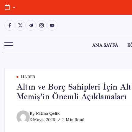
Skip
-
to
content
https://www.facebook.com/
https://twitter.com/
https://t.me/
https://www.instagram.com/
https://youtube.com/
ANA SAYFA
E
HABER
Altın ve Borç Sahipleri İçin Al
Memiş’in Önemli Açıklamaları
By
Fatma Çelik
3 Mayıs 2026
2 Min Read