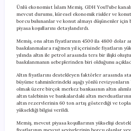
Ünlü ekonomist İslam Memiş, GDH YouTube kanalınd
mevcut durumu, küresel ekonomik riskler ve konut 
borcu bulunanlar ve konut almayı düşünenler için
piyasa koşullarını detaylandırdı.
Memiş, ons altın fiyatlarının 4500 ila 4800 dolar ar
baskılanmalara rağmen yıl içerisinde fiyatların y
yılında altın ile petrol arasında ters bir ilişki o
baskılanmanın sebeplerinden biri olduğunu açıklad
Altın fiyatlarını destekleyen faktörler arasında sta
büyüme tahminlerindeki aşağı yönlü revizyonların 
olmak üzere birçok merkez bankasının altın alımlar
altın talebinin ve bankalardaki altın mevduatlarını
altın rezervlerinin 60 ton artış gösterdiği ve topl
yükseldiği bilgisi verildi.
Memiş, mevcut piyasa koşullarının yükselişi destekle
fiyatlarının mevcut seviyelerinin borcu olanlar vey