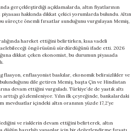
İçin
a gerçekleştirdiği açıklamalarda, altın fiyatlarının
Altın
piyasası hakkında dikkat çekici yorumlarda bulundu. Altı
Değerlendirme
 bu süreçte önemli fırsatlar sunduğunu vurgulayan Memiş,
Fırsatı:
İslam
Memiş’in
alığında hareket ettiğini belirtirken, kısa vadeli
Önemli
ükselebileceği öngörüsünü sürdürdüğünü ifade etti. 2026
Açıklamaları
luştuğuna dikkat çeken ekonomist, bu durumun piyasada
için
ı.
gflasyon, enflasyonist baskılar, ekonomik belirsizlikler ve
bulunduğunu dile getiren Memiş, başta Çin ve Hindistan
ına devam ettiğini vurguladı. Türkiye’de de yastık altı
n arttığı gözlemleniyor. Yılın ilk çeyreğinde, bankalardaki
am mevduatlar içindeki altın oranının yüzde 17,2’ye
diğini ve risklerin devam ettiğini belirterek, altın
a düğün hazırlığı yapanlar için bir değerlendirme fırsatı