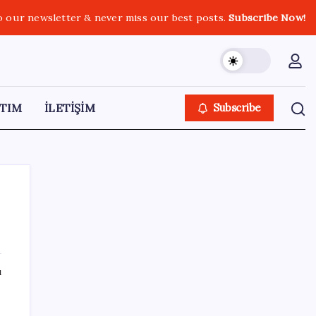
o our newsletter & never miss our best posts.
Subscribe Now!
TIM
İLETİŞİM
Subscribe
SON YAZILAR
ı
MEB 2026-2027 ortaokul kayıtları ne zaman
başlıyor? Ortaokul kayıtları nasıl yapılır?