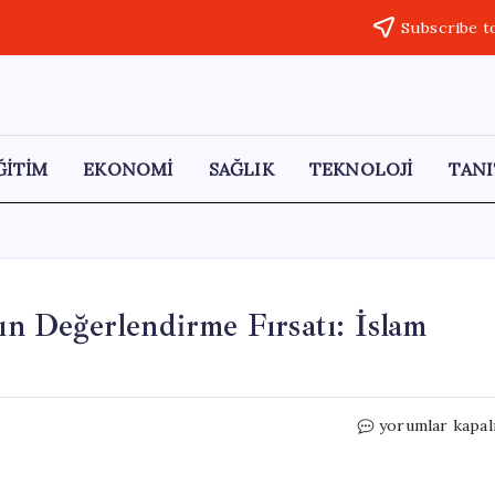
Subscribe t
ĞİTİM
EKONOMİ
SAĞLIK
TEKNOLOJİ
TANI
tın Değerlendirme Fırsatı: İslam
Altın
yorumlar kapal
ve
Borç
Sahipleri