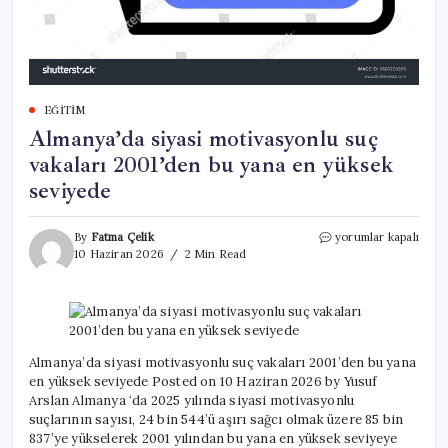
EĞITIM
Almanya’da siyasi motivasyonlu suç
vakaları 2001’den bu yana en yüksek
seviyede
Almanya’da
By
Fatma Çelik
yorumlar kapalı
siyasi
10 Haziran 2026
2 Min Read
motivasyonlu
suç
vakaları
2001’den
bu
yana
Almanya’da siyasi motivasyonlu suç vakaları 2001’den bu yana
en
en yüksek seviyede Posted on 10 Haziran 2026 by Yusuf
yüksek
Arslan Almanya ‘da 2025 yılında siyasi motivasyonlu
seviyede
suçlarının sayısı, 24 bin 544’ü aşırı sağcı olmak üzere 85 bin
için
837’ye yükselerek 2001 yılından bu yana en yüksek seviyeye