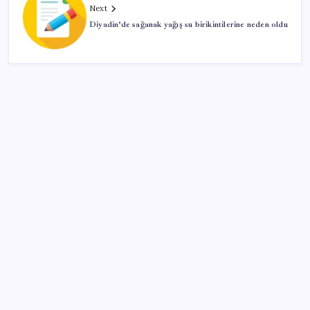
Next
Diyadin’de sağanak yağış su birikintilerine neden oldu
SON YAZILAR
Sürekli maddi sorun yaşayan insanların beyni daha
çabuk yaşlanabiliyor: ‘Beyin de yoruluyor’
İş Bankası’nda üst yönetim değişikliği
BDDK’den yatırım araçlarına yeni çerçeve: Bireysel
limitlerde kurallar sil baştan