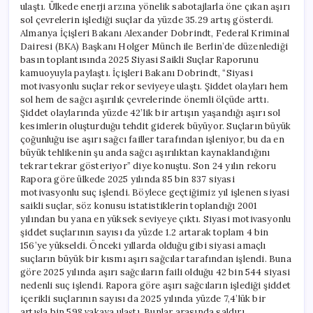
ulaştı. Ülkede enerji arzına yönelik sabotajlarla öne çıkan aşırı
sol çevrelerin işlediği suçlar da yüzde 35.29 artış gösterdi.
Almanya İçişleri Bakanı Alexander Dobrindt, Federal Kriminal
Dairesi (BKA) Başkanı Holger Münch ile Berlin’de düzenlediği
basın toplantısında 2025 Siyasi Saikli Suçlar Raporunu
kamuoyuyla paylaştı. İçişleri Bakanı Dobrindt, “Siyasi
motivasyonlu suçlar rekor seviyeye ulaştı. Şiddet olayları hem
sol hem de sağcı aşırılık çevrelerinde önemli ölçüde arttı.
Şiddet olaylarında yüzde 42’lik bir artışın yaşandığı aşırı sol
kesimlerin oluşturduğu tehdit giderek büyüyor. Suçların büyük
çoğunluğu ise aşırı sağcı failler tarafından işleniyor, bu da en
büyük tehlikenin şu anda sağcı aşırılıktan kaynaklandığını
tekrar tekrar gösteriyor” diye konuştu. Son 24 yılın rekoru
Rapora göre ülkede 2025 yılında 85 bin 837 siyasi
motivasyonlu suç işlendi. Böylece geçtiğimiz yıl işlenen siyasi
saikli suçlar, söz konusu istatistiklerin toplandığı 2001
yılından bu yana en yüksek seviyeye çıktı. Siyasi motivasyonlu
şiddet suçlarının sayısı da yüzde 1.2 artarak toplam 4 bin
156’ye yükseldi. Önceki yıllarda olduğu gibi siyasi amaçlı
suçların büyük bir kısmı aşırı sağcılar tarafından işlendi. Buna
göre 2025 yılında aşırı sağcıların faili olduğu 42 bin 544 siyasi
nedenli suç işlendi. Rapora göre aşırı sağcıların işlediği şiddet
içerikli suçlarının sayısı da 2025 yılında yüzde 7,4’lük bir
artışla bin 598 vakaya ulaştı. Bunlar arasında saldırı,