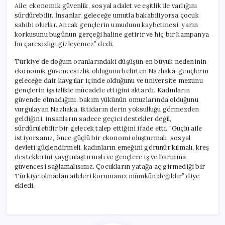
Aile; ekonomik güvenlik, sosyal adalet ve eşitlik ile varlığını
sürdürebilir. İnsanlar, geleceğe umutla bakabiliyorsa çocuk
sahibi olurlar. Ancak gençlerin umudunu kaybetmesi, yarın
korkusunu bugünün gerçeği haline getirir ve hiç bir kampanya
bu çaresizliği gizleyemez” dedi.
Türkiye’de doğum oranlarındaki düşüşün en büyük nedeninin
ekonomik güvencesizlik olduğunu belirten Nazlıaka, gençlerin
geleceğe dair kaygılar içinde olduğunu ve üniversite mezunu
gençlerin işsizlikle mücadele ettiğini aktardı. Kadınların
güvende olmadığını, bakım yükünün omuzlarında olduğunu
vurgulayan Nazlıaka, iktidarın derin yoksulluğu görmezden
geldiğini, insanların sadece geçici destekler değil,
sürdürülebilir bir gelecek talep ettiğini ifade etti. “Güçlü aile
istiyorsanız, önce güçlü bir ekonomi oluşturmalı, sosyal
devleti güçlendirmeli, kadınların emeğini görünür kılmalı, kreş
desteklerini yaygınlaştırmalı ve gençlere iş ve barınma
güvencesi sağlamalısınız. Çocukların yatağa aç girmediği bir
Türkiye olmadan aileleri korumanız mümkün değildir” diye
ekledi.