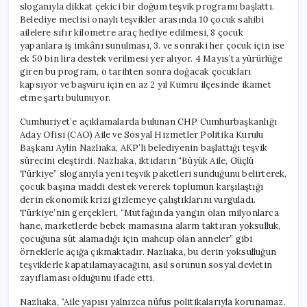
sloganıyla dikkat çekici bir doğum teşvik programı başlattı.
Belediye meclisi onaylı teşvikler arasında 10 çocuk sahibi
ailelere sıfır kilometre araç hediye edilmesi, 8 çocuk
yapanlara iş imkânı sunulması, 3. ve sonraki her çocuk için ise
ek 50 bin lira destek verilmesi yer alıyor. 4 Mayıs’ta yürürlüğe
giren bu program, o tarihten sonra doğacak çocukları
kapsıyor ve başvuru için en az 2 yıl Kumru ilçesinde ikamet
etme şartı bulunuyor.
Cumhuriyet’e açıklamalarda bulunan CHP Cumhurbaşkanlığı
Aday Ofisi (CAO) Aile ve Sosyal Hizmetler Politika Kurulu
Başkanı Aylin Nazlıaka, AKP’li belediyenin başlattığı teşvik
sürecini eleştirdi. Nazlıaka, iktidarın “Büyük Aile, Güçlü
Türkiye” sloganıyla yeni teşvik paketleri sunduğunu belirterek,
çocuk başına maddi destek vererek toplumun karşılaştığı
derin ekonomik krizi gizlemeye çalıştıklarını vurguladı.
Türkiye’nin gerçekleri, “Mutfağında yangın olan milyonlarca
hane, marketlerde bebek mamasına alarm taktıran yoksulluk,
çocuğuna süt alamadığı için mahcup olan anneler” gibi
örneklerle açığa çıkmaktadır. Nazlıaka, bu derin yoksulluğun
teşviklerle kapatılamayacağını, asıl sorunun sosyal devletin
zayıflaması olduğunu ifade etti.
Nazlıaka, “Aile yapısı yalnızca nüfus politikalarıyla korunamaz.