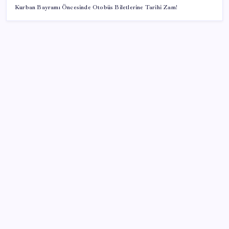
Kurban Bayramı Öncesinde Otobüs Biletlerine Tarihi Zam!
SON YAZILAR
Fransa’da işsizlik 6 yılın zirvesinde
Türkiye, Suudi Arabistan ve Pakistan üçlü savunma
anlaşması imzalayacak
Erdoğan’dan AKP teşkilatına ‘süreç’ talimatı: ‘Genel
af yok, kişiye özel statü yok, bunu anlatın’
HPV’ye karşı geliştirilen sakız virüsü yüzde 93 azalttı
Akaryakıtta kötü sürpriz: İndirimin büyük kısmı buhar