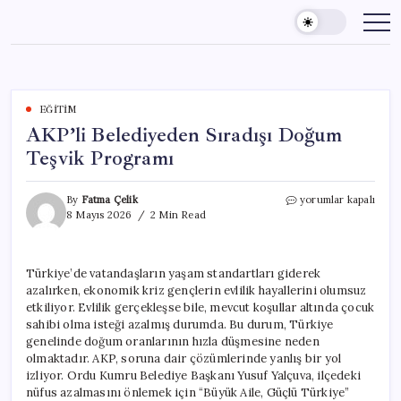
Skip
to
content
EĞITIM
AKP’li Belediyeden Sıradışı Doğum
Teşvik Programı
AKP’li
By
Fatma Çelik
yorumlar kapalı
Belediyeden
8 Mayıs 2026
2 Min Read
Sıradışı
Doğum
Teşvik
Türkiye’de vatandaşların yaşam standartları giderek
Programı
azalırken, ekonomik kriz gençlerin evlilik hayallerini olumsuz
için
etkiliyor. Evlilik gerçekleşse bile, mevcut koşullar altında çocuk
sahibi olma isteği azalmış durumda. Bu durum, Türkiye
genelinde doğum oranlarının hızla düşmesine neden
olmaktadır. AKP, soruna dair çözümlerinde yanlış bir yol
izliyor. Ordu Kumru Belediye Başkanı Yusuf Yalçuva, ilçedeki
nüfus azalmasını önlemek için “Büyük Aile, Güçlü Türkiye”