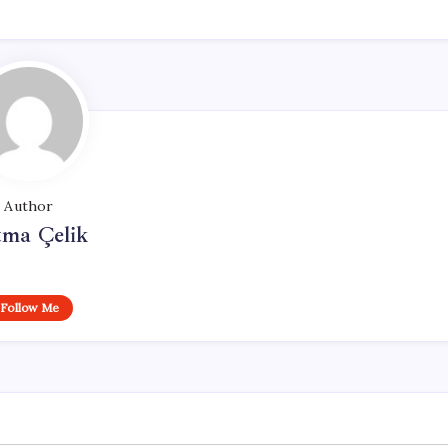
Author
tma Çelik
Follow Me