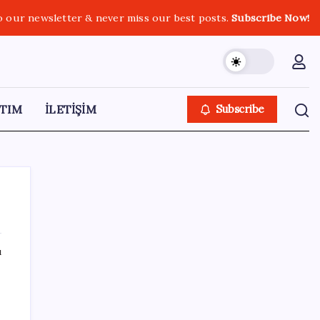
o our newsletter & never miss our best posts.
Subscribe Now!
TIM
İLETİŞİM
Subscribe
ı
SON YAZILAR
Fransa’da işsizlik 6 yılın zirvesinde