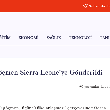
Subscribe t
ĞİTİM
EKONOMİ
SAĞLIK
TEKNOLOJİ
TANI
öçmen Sierra Leone’ye Gönderildi
ABD’den
yorumlar kapal
Sınır
Dışı
Edilen
9
n 9 göçmen, “üçüncü ülke anlaşması” çerçevesinde Sierra