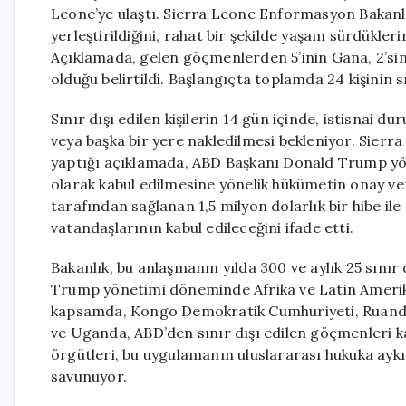
Leone’ye ulaştı. Sierra Leone Enformasyon Bakanlığı
yerleştirildiğini, rahat bir şekilde yaşam sürdükler
Açıklamada, gelen göçmenlerden 5’inin Gana, 2’sinin
olduğu belirtildi. Başlangıçta toplamda 24 kişinin sı
Sınır dışı edilen kişilerin 14 gün içinde, istisnai 
veya başka bir yere nakledilmesi bekleniyor. Sierr
yaptığı açıklamada, ABD Başkanı Donald Trump yön
olarak kabul edilmesine yönelik hükümetin onay ve
tarafından sağlanan 1,5 milyon dolarlık bir hibe ile
vatandaşlarının kabul edileceğini ifade etti.
Bakanlık, bu anlaşmanın yılda 300 ve aylık 25 sınır 
Trump yönetimi döneminde Afrika ve Latin Amerik
kapsamda, Kongo Demokratik Cumhuriyeti, Ruanda,
ve Uganda, ABD’den sınır dışı edilen göçmenleri ka
örgütleri, bu uygulamanın uluslararası hukuka aykır
savunuyor.