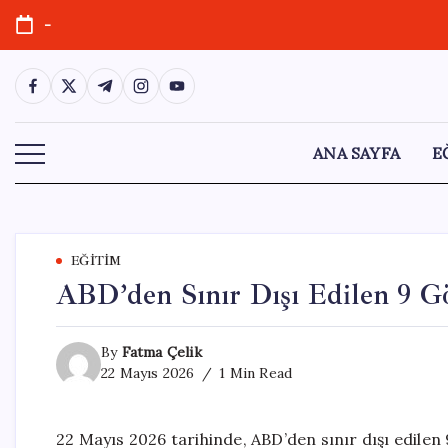
Skip
-
to
content
https://www.facebook.com/
https://twitter.com/
https://t.me/
https://www.instagram.com/
https://youtube.com/
ANA SAYFA
E
EĞITIM
ABD’den Sınır Dışı Edilen 9 G
By
Fatma Çelik
22 Mayıs 2026
1 Min Read
22 Mayıs 2026 tarihinde, ABD’den sınır dışı edile