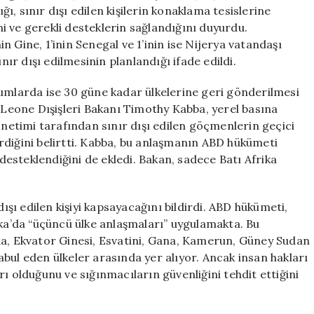
Göçmen
, sınır dışı edilen kişilerin konaklama tesislerine
Sierra
ini ve gerekli desteklerin sağlandığını duyurdu.
Leone’ye
 Gine, 1’inin Senegal ve 1’inin ise Nijerya vatandaşı
Gönderildi
nır dışı edilmesinin planlandığı ifade edildi.
için
durumlarda ise 30 güne kadar ülkelerine geri gönderilmesi
a Leone Dışişleri Bakanı Timothy Kabba, yerel basına
etimi tarafından sınır dışı edilen göçmenlerin geçici
rdiğini belirtti. Kabba, bu anlaşmanın ABD hükümeti
 desteklendiğini de ekledi. Bakan, sadece Batı Afrika
dışı edilen kişiyi kapsayacağını bildirdi. ABD hükümeti,
a’da “üçüncü ülke anlaşmaları” uygulamakta. Bu
 Ekvator Ginesi, Esvatini, Gana, Kamerun, Güney Sudan
bul eden ülkeler arasında yer alıyor. Ancak insan hakları
ı olduğunu ve sığınmacıların güvenliğini tehdit ettiğini