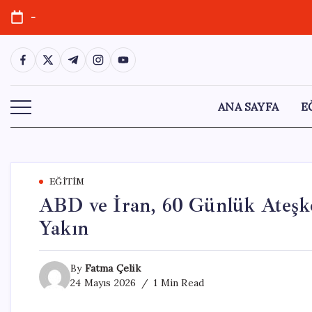
Skip
-
to
content
https://www.facebook.com/
https://twitter.com/
https://t.me/
https://www.instagram.com/
https://youtube.com/
ANA SAYFA
E
EĞITIM
ABD ve İran, 60 Günlük Ateşke
Yakın
By
Fatma Çelik
24 Mayıs 2026
1 Min Read