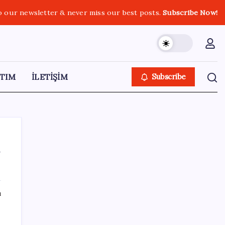
o our newsletter & never miss our best posts.
Subscribe Now!
TIM
İLETİŞİM
Subscribe
a
SON YAZILAR
ı
HPV’ye karşı geliştirilen sakız virüsü yüzde
93 azalttı