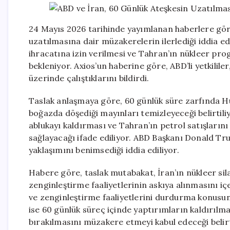
24 Mayıs 2026 tarihinde yayımlanan haberlere göre
uzatılmasına dair müzakerelerin ilerlediği iddia e
ihracatına izin verilmesi ve Tahran’ın nükleer p
bekleniyor. Axios’un haberine göre, ABD’li yetkililer
üzerinde çalıştıklarını bildirdi.
Taslak anlaşmaya göre, 60 günlük süre zarfında Hü
boğazda döşediği mayınları temizleyeceği belirtili
ablukayı kaldırması ve Tahran’ın petrol satışlarını
sağlayacağı ifade ediliyor. ABD Başkanı Donald Tr
yaklaşımını benimsediği iddia ediliyor.
Habere göre, taslak mutabakat, İran’ın nükleer si
zenginleştirme faaliyetlerinin askıya alınmasını 
ve zenginleştirme faaliyetlerini durdurma konusu
ise 60 günlük süreç içinde yaptırımların kaldırılm
bırakılmasını müzakere etmeyi kabul edeceği belirt