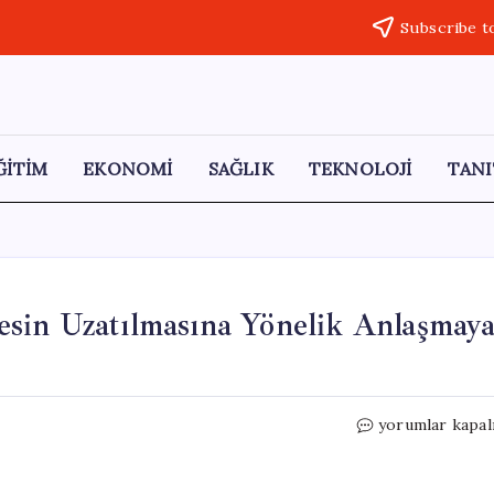
Subscribe t
ĞİTİM
EKONOMİ
SAĞLIK
TEKNOLOJİ
TANI
sin Uzatılmasına Yönelik Anlaşmay
ABD
yorumlar kapal
ve
İran,
60