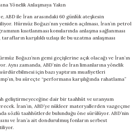
Günlük
Ateşkesin
, ABD ile İran arasındaki 60 günlük ateşkesin
Uzatılmasına
diliyor. Hürmüz Boğazı’nın yeniden açılması, İran’ın petrol
Yönelik
rogramının kısıtlanması konularında anlaşma sağlanması
Anlaşmaya
Yakın
, tarafların karşılıklı uzlaşı ile bu uzatma anlaşması
için
rmüz Boğazı’nın gemi geçişlerine açık olacağı ve İran’ın
yor. Aynı zamanda, ABD’nin de İran limanlarına yönelik
 sürdürebilmesi için bazı yaptırım muafiyetleri
ump’ın, bu süreçte “performans karşılığında rahatlama”
lah geliştirmeyeceğine dair bir taahhüt ve uranyum
içerecek. İran’ın, ABD’ye nükleer materyallerden vazgeçme
nda sözlü taahhütlerde bulunduğu öne sürülüyor. ABD’nin
asını ve İran’a ait dondurulmuş fonların serbest
iliyor.