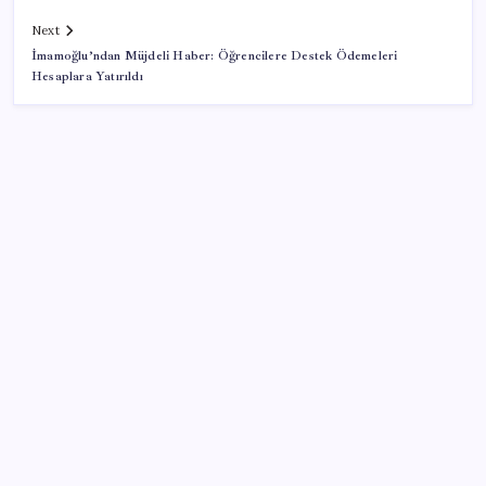
Next
İmamoğlu’ndan Müjdeli Haber: Öğrencilere Destek Ödemeleri
Hesaplara Yatırıldı
SON YAZILAR
HPV’ye karşı geliştirilen sakız virüsü yüzde 93 azalttı
Akaryakıtta kötü sürpriz: İndirimin büyük kısmı buhar
oldu!
Savunma ve Havacılıkta İhracat Rekoru: 1,12 Milyar
Dolarlık Başarı