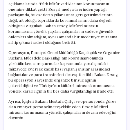
için
açıklamalarında, Türk kültür varlıklarının korunmasının
önemine dikkat çekti. Sosyal medya üzerinden yaptığı
paylaşımda, bu eserlerin yıllar sonra geri getirilmelerinin
değil, ait olduğu topraklarda korunmalarının daha değerli
olduğunu vurguladı. Bakan Ersoy, kültürel mirasın
korunmasına yönelik yapılan çalışmaların sadece güvenlik
önlemleri olmadığını, aynı zamanda bir medeniyet mirasına
sahip çıkma iradesi olduğunu belirtti.
Operasyon, Emniyet Genel Müdürlüğü Kaçakçılık ve Organize
Suçlarla Mücadele Başkanlığı’nın koordinasyonunda
yürütülürken, soruşturmalar kapsamında yurtdışındaki
müzayede evleri ile kaçak kazı yapan şahıslar arasındaki
bağlantılar ve para transferleri de tespit edildi. Bakan Ersoy,
bu operasyon sayesinde organize bir suç ağının
çökertildiğini ve Türkiye’nin kültürel mirasın korunmasına
yönelik kararlılığının bir kez daha vurgulandığını ifade etti.
Ayrıca, İçişleri Bakanı Mustafa Çiftçi ve operasyonda görev
alan emniyet personeline teşekkür eden Ersoy, kültürel
mirasın korunmasına yönelik çalışmaların devam edeceğini
duyurdu.