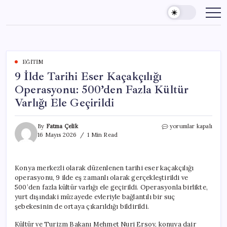
Skip
to
content
EĞITIM
9 İlde Tarihi Eser Kaçakçılığı
Operasyonu: 500’den Fazla Kültür
Varlığı Ele Geçirildi
9
By
Fatma Çelik
yorumlar kapalı
İlde
16 Mayıs 2026
1 Min Read
Tarihi
Eser
Kaçakçılığı
Konya merkezli olarak düzenlenen tarihi eser kaçakçılığı
Operasyonu:
operasyonu, 9 ilde eş zamanlı olarak gerçekleştirildi ve
500’den
Fazla
500’den fazla kültür varlığı ele geçirildi. Operasyonla birlikte,
Kültür
yurt dışındaki müzayede evleriyle bağlantılı bir suç
Varlığı
şebekesinin de ortaya çıkarıldığı bildirildi.
Ele
Geçirildi
Kültür ve Turizm Bakanı Mehmet Nuri Ersoy, konuya dair