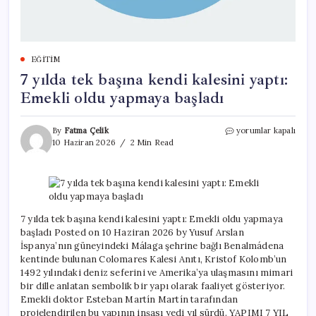
EĞITIM
7 yılda tek başına kendi kalesini yaptı:
Emekli oldu yapmaya başladı
7
By
Fatma Çelik
yorumlar kapalı
yılda
10 Haziran 2026
2 Min Read
tek
başına
kendi
kalesini
yaptı:
Emekli
7 yılda tek başına kendi kalesini yaptı: Emekli oldu yapmaya
oldu
başladı Posted on 10 Haziran 2026 by Yusuf Arslan
yapmaya
İspanya’nın güneyindeki Málaga şehrine bağlı Benalmádena
başladı
kentinde bulunan Colomares Kalesi Anıtı, Kristof Kolomb’un
için
1492 yılındaki deniz seferini ve Amerika’ya ulaşmasını mimari
bir dille anlatan sembolik bir yapı olarak faaliyet gösteriyor.
Emekli doktor Esteban Martín Martín tarafından
projelendirilen bu yapının inşası yedi yıl sürdü. YAPIMI 7 YIL