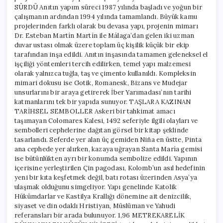
SÜRDÜ Anıtın yapım süreci 1987 yılında başladı ve yoğun bir
çalışmanın ardından 1994 yılında tamamlandı. Büyük kamu
projelerinden farklı olarak bu devasa yapı, projenin mimarı
Dr. Esteban Martín Martín ile Málaga’dan gelen iki uzman
duvar ustası olmak üzere toplam üç kişilik küçük bir ekip
tarafından inşa edildi. Anıtın inşasında tamamen geleneksel el
işçiliği yöntemleri tercih edilirken, temel yapı malzemesi
olarak yalnızca tuğla, taş ve çimento kullanıldı. Kompleksin
mimari dokusu ise Gotik, Romanesk, Bizans ve Mudejar
unsurlarını bir araya getirerek İber Yarımadası’nın tarihi
katmanlarını tek bir yapıda sunuyor. TAŞLARA KAZINAN
TARİHSEL SEMBOLLER Askeri bir tahkimat amacı
taşımayan Colomares Kalesi, 1492 seferiyle ilgili olayları ve
sembolleri cephelerine dağıtan görsel bir kitap şeklinde
tasarlandı. Seferde yer alan üç gemiden Niña en üstte, Pinta
ana cephede yer alırken, kazaya uğrayan Santa María gemisi
ise bütünlükten ayrı bir konumda sembolize edildi. Yapının
içerisine yerleştirilen Çin pagodası, Kolomb’un asıl hedefinin
yeni bir kıta keşfetmek değil, batı rotası üzerinden Asya’ya
ulaşmak olduğunu simgeliyor. Yapı genelinde Katolik
Hükümdarlar ve Kastilya Krallığı dönemine ait denizcilik,
siyaset ve din odaklı Hristiyan, Müslüman ve Yahudi
referansları bir arada bulunuyor. 1,96 METREKARELİK