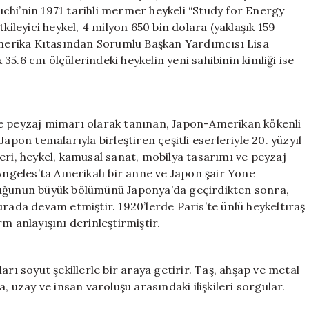
Alıcının
chi’nin 1971 tarihli mermer heykeli “Study for Energy
Kimliği
kileyici heykel, 4 milyon 650 bin dolara (yaklaşık 159
Gizli
 Amerika Kıtasından Sorumlu Başkan Yardımcısı Lisa
Kaldı
x 35.6 cm ölçülerindeki heykelin yeni sahibinin kimliği ise
için
ve peyzaj mimarı olarak tanınan, Japon-Amerikan kökenli
apon temalarıyla birleştiren çeşitli eserleriyle 20. yüzyıl
eri, heykel, kamusal sanat, mobilya tasarımı ve peyzaj
 Angeles’ta Amerikalı bir anne ve Japon şair Yone
luğunun büyük bölümünü Japonya’da geçirdikten sonra,
urada devam etmiştir. 1920’lerde Paris’te ünlü heykeltıraş
m anlayışını derinleştirmiştir.
rı soyut şekillerle bir araya getirir. Taş, ahşap ve metal
, uzay ve insan varoluşu arasındaki ilişkileri sorgular.