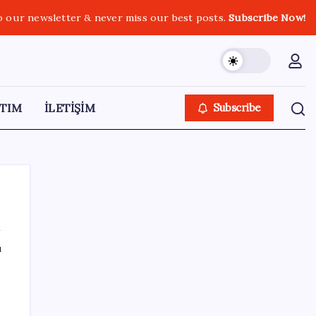
o our newsletter & never miss our best posts.
Subscribe Now!
TIM
İLETİŞİM
Subscribe
ı
SON YAZILAR
Altında yükseliş kapıda mı? Uzman isimden
ezber bozan tahmin!