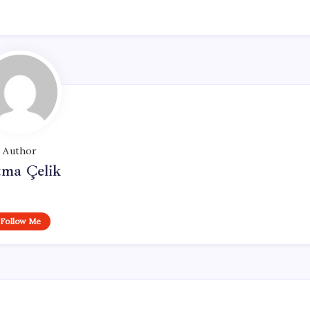
Author
tma Çelik
Follow Me