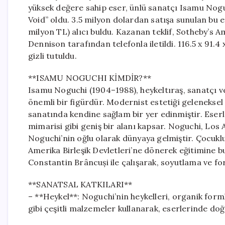
yüksek değere sahip eser, ünlü sanatçı Isamu Nogu
Void” oldu. 3.5 milyon dolardan satışa sunulan bu et
milyon TL) alıcı buldu. Kazanan teklif, Sotheby’s
Dennison tarafından telefonla iletildi. 116.5 x 91.4 
gizli tutuldu.
**ISAMU NOGUCHI KİMDİR?**
Isamu Noguchi (1904–1988), heykeltıraş, sanatçı 
önemli bir figürdür. Modernist estetiği geleneksel J
sanatında kendine sağlam bir yer edinmiştir. Eserl
mimarisi gibi geniş bir alanı kapsar. Noguchi, Los
Noguchi’nin oğlu olarak dünyaya gelmiştir. Çocuk
Amerika Birleşik Devletleri’ne dönerek eğitimine b
Constantin Brâncuși ile çalışarak, soyutlama ve for
**SANATSAL KATKILARI**
– **Heykel**: Noguchi’nin heykelleri, organik formla
gibi çeşitli malzemeler kullanarak, eserlerinde doğa