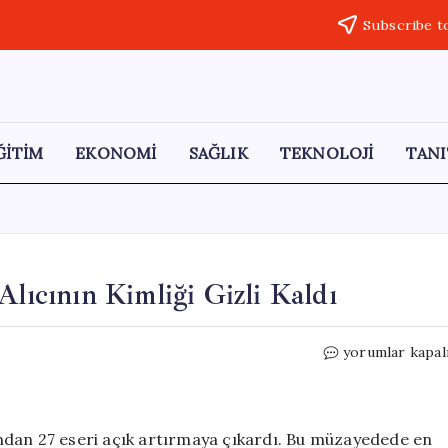
Subscribe t
ĞİTİM
EKONOMİ
SAĞLIK
TEKNOLOJİ
TANI
Alıcının Kimliği Gizli Kaldı
159
yorumlar kapal
Milyon
TL’ye
Satın
Alındı,
ndan 27 eseri açık artırmaya çıkardı. Bu müzayedede en