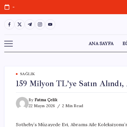
Skip
-
to
content
https://www.facebook.com/
https://twitter.com/
https://t.me/
https://www.instagram.com/
https://youtube.com/
ANA SAYFA
E
SAĞLIK
159 Milyon TL’ye Satın Alındı, 
By
Fatma Çelik
22 Mayıs 2026
2 Min Read
Sotheby’s Müzayede Evi, Abrams Aile Koleksiyonu’