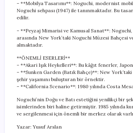
– **Mobilya Tasarımı**: Noguchi, modernist mobil
Noguchi sehpası (1947) ile tanınmaktadır. Bu tasa
edilir.
– **Peyzaj Mimarisi ve Kamusal Sanat**: Noguchi, 
arasında New York’taki Noguchi Müzesi Bahçesi ve 
almaktadır.
**ÖNEMLİ ESERLERİ**
– **Akari Işık Heykelleri**: Bu kâğıt fenerler, Japo
– **Sunken Garden (Batık Bahçe)**: New York’taki
şehir yaşamını buluşturan bir örnektir.
– **California Scenario**: 1980 yılında Costa Mes
Noguchi’nin Doğu ve Batı estetiğini yenilikçi bir
isimlerinden biri haline getirmiştir. 1985 yılınd
ve sergilenmesi için önemli bir merkez olarak varl
Yazar: Yusuf Arslan