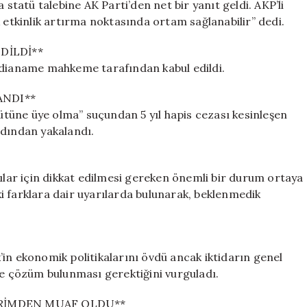
 statü talebine AK Parti’den net bir yanıt geldi. AKP’li
 etkinlik artırma noktasında ortam sağlanabilir” dedi.
DİLDİ**
iddianame mahkeme tarafından kabul edildi.
ANDI**
tüne üye olma” suçundan 5 yıl hapis cezası kesinleşen
rdından yakalandı.
cılar için dikkat edilmesi gereken önemli bir durum ortaya
aki farklara dair uyarılarda bulunarak, beklenmedik
 ekonomik politikalarını övdü ancak iktidarın genel
le çözüm bulunması gerektiğini vurguladı.
PRİMDEN MUAF OLDU**