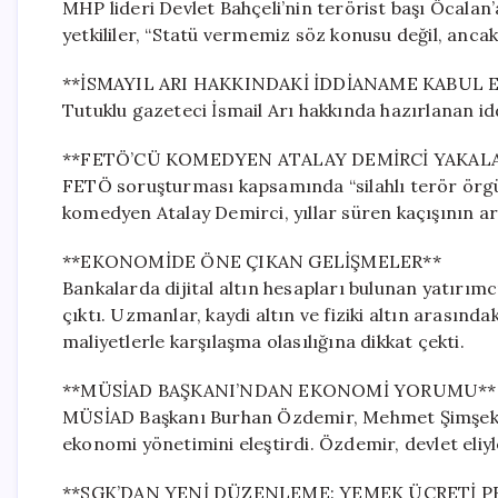
MHP lideri Devlet Bahçeli’nin terörist başı Öcalan’a
yetkililer, “Statü vermemiz söz konusu değil, ancak
**İSMAYIL ARI HAKKINDAKİ İDDİANAME KABUL E
Tutuklu gazeteci İsmail Arı hakkında hazırlanan 
**FETÖ’CÜ KOMEDYEN ATALAY DEMİRCİ YAKAL
FETÖ soruşturması kapsamında “silahlı terör örgü
komedyen Atalay Demirci, yıllar süren kaçışının a
**EKONOMİDE ÖNE ÇIKAN GELİŞMELER**
Bankalarda dijital altın hesapları bulunan yatırım
çıktı. Uzmanlar, kaydi altın ve fiziki altın arasınd
maliyetlerle karşılaşma olasılığına dikkat çekti.
**MÜSİAD BAŞKANI’NDAN EKONOMİ YORUMU**
MÜSİAD Başkanı Burhan Özdemir, Mehmet Şimşek’in
ekonomi yönetimini eleştirdi. Özdemir, devlet eliy
**SGK’DAN YENİ DÜZENLEME: YEMEK ÜCRETİ 