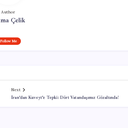
Author
tma Çelik
Follow Me
Next
İran’dan Kuveyt’e Tepki: Dört Vatandaşımız Gözaltında!