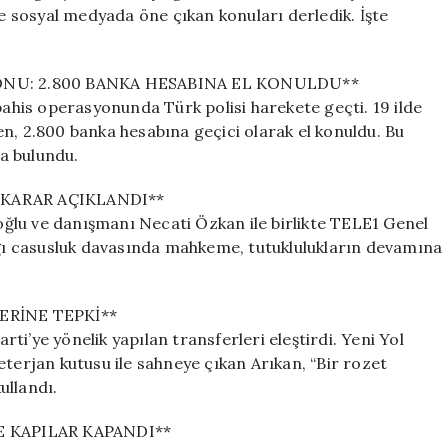
Çıkan
le sosyal medyada öne çıkan konuları derledik. İşte
Gelişmeler
için
ONU: 2.800 BANKA HESABINA EL KONULDU**
bahis operasyonunda Türk polisi harekete geçti. 19 ilde
n, 2.800 banka hesabına geçici olarak el konuldu. Bu
a bulundu.
 KARAR AÇIKLANDI**
ğlu ve danışmanı Necati Özkan ile birlikte TELE1 Genel
ı casusluk davasında mahkeme, tutuklulukların devamına
ERİNE TEPKİ**
i’ye yönelik yapılan transferleri eleştirdi. Yeni Yol
eterjan kutusu ile sahneye çıkan Arıkan, “Bir rozet
ullandı.
E KAPILAR KAPANDI**