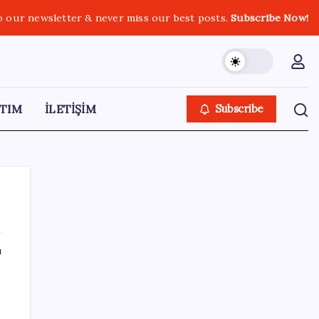
o our newsletter & never miss our best posts.
Subscribe Now!
TIM
İLETİŞİM
Subscribe
ı
SON YAZILAR
Artık çalışan primi tazminata yansıyacak