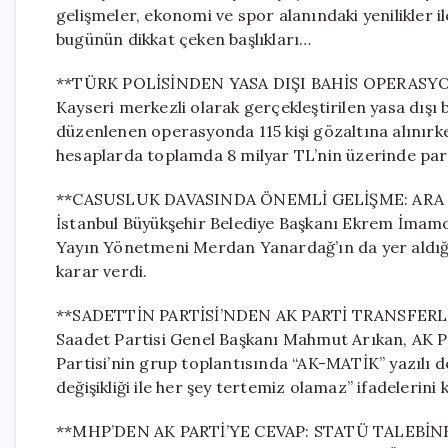
gelişmeler, ekonomi ve spor alanındaki yenilikler i
bugünün dikkat çeken başlıkları…
**TÜRK POLİSİNDEN YASA DIŞI BAHİS OPERASY
Kayseri merkezli olarak gerçekleştirilen yasa dışı 
düzenlenen operasyonda 115 kişi gözaltına alınırke
hesaplarda toplamda 8 milyar TL’nin üzerinde par
**CASUSLUK DAVASINDA ÖNEMLİ GELİŞME: ARA
İstanbul Büyükşehir Belediye Başkanı Ekrem İmamo
Yayın Yönetmeni Merdan Yanardağ’ın da yer aldığ
karar verdi.
**SADETTİN PARTİSİ’NDEN AK PARTİ TRANSFERL
Saadet Partisi Genel Başkanı Mahmut Arıkan, AK Part
Partisi’nin grup toplantısında “AK-MATİK” yazılı d
değişikliği ile her şey tertemiz olamaz” ifadelerini k
**MHP’DEN AK PARTİ’YE CEVAP: STATÜ TALEBİN