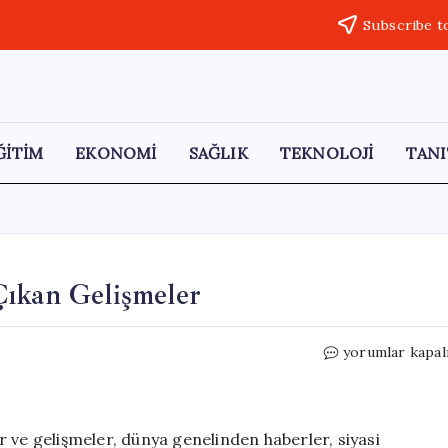
Subscribe t
ĞİTİM
EKONOMİ
SAĞLIK
TEKNOLOJİ
TANI
Çıkan Gelişmeler
13
yorumlar kapal
Mayıs
2026
Türkiye’de
Öne
 ve gelişmeler, dünya genelinden haberler, siyasi