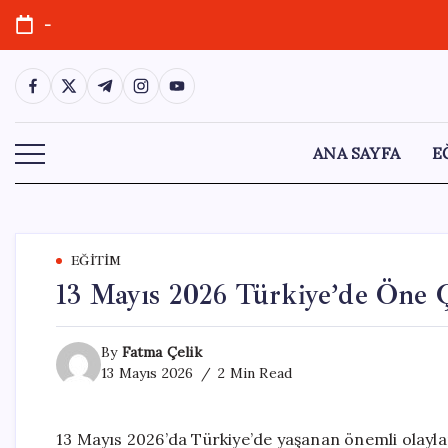
Skip
-
to
content
https://www.facebook.com/
https://twitter.com/
https://t.me/
https://www.instagram.com/
https://youtube.com/
ANA SAYFA
E
EĞITIM
13 Mayıs 2026 Türkiye’de Öne 
By
Fatma Çelik
13 Mayıs 2026
2 Min Read
13 Mayıs 2026’da Türkiye’de yaşanan önemli olaylar